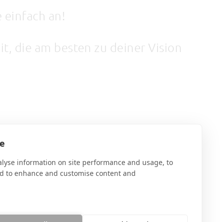
 einfach an!
t, die am besten zu deiner Vision
te
alyse information on site performance and usage, to
nd to enhance and customise content and