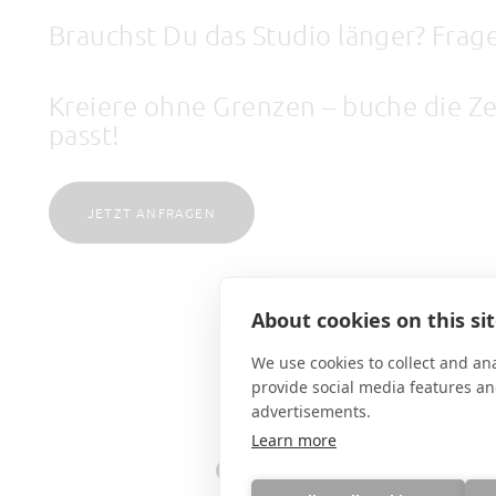
Brauchst Du das Studio länger? Frage
Kreiere ohne Grenzen – buche die Zei
passt!
JETZT ANFRAGEN
About cookies on this si
We use cookies to collect and an
provide social media features a
advertisements.
Learn more