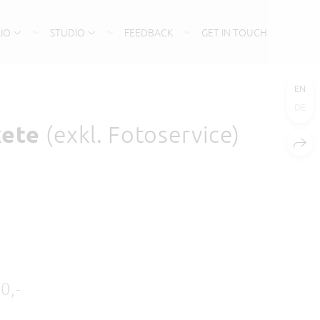
IO
STUDIO
FEEDBACK
GET IN TOUCH
EN
DE
kete
(exkl. Fotoservice)
80,-